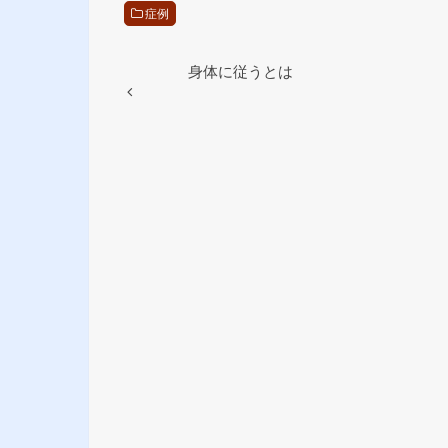
e
er
症例
b
o
身体に従うとは
o
k