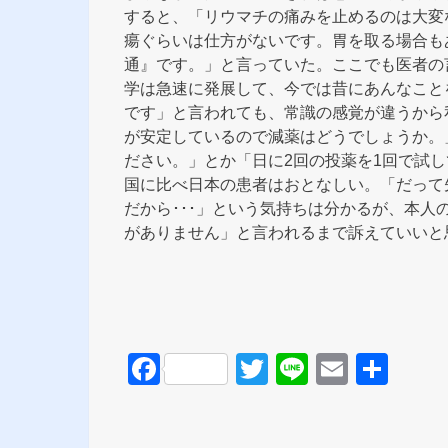
すると、「リウマチの痛みを止めるのは大変
瘍ぐらいは仕方がないです。胃を取る場合も
通』です。」と言っていた。ここでも医者の
学は急速に発展して、今では昔にあんなこと
です」と言われても、常識の感覚が違うから
が安定しているので減薬はどうでしょうか。
ださい。」とか「日に2回の投薬を1回で試
国に比べ日本の患者はおとなしい。「だって
だから･･･」という気持ちは分かるが、本
がありません」と言われるまで訴えていいと
F
T
Li
E
共
a
wi
n
m
有
c
tt
e
ail