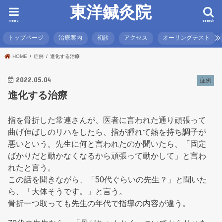
東洋鍼灸院
menu
search
トップページ
治療案内
初診
アクセス
オーリングテスト
HOME
症例
進化する治療
2022.05.04
症例
進化する治療
指を骨折した常連さんが、医者に言われた通り頑張って
曲げ伸ばしのリハをしたら、指が腫れて熱を持ち調子が
悪いという。先生に何と言われたのか聞いたら、「固定
ばかりだと動かなくなるから頑張って動かして」と言わ
れたと言う。
この話を聞きながら、「50代ぐらいの先生？」と聞いた
ら、「大体そうです。」と言う。
骨折一つ取っても先生の年代で指導の内容が違う。