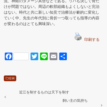
流、神経のダメージ具合などである。リハも決して骨だ
けが問題ではない。周辺の軟部組織もよくしないと完治
はない。時代と共に新しい知見で治療法が劇的に変化し
ていく中、先生の年代別に骨折一つ取っても指導の内容
が変わるのはとても興味深い。
印刷する
F
T
Li
E
共
a
wi
n
m
有
c
tt
e
ail
e
er
症例
b
o
近江を制するものは天下を制す
o
飼い主の気持ち