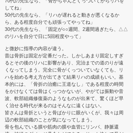
70代の先生なら、「骨がちゃんとくっついてからリハを
してね」
50代の先生なら、「リハが遅れると動きが悪くなるか
ら、ある程度自分でも頑張ってやってね」
30代の先生なら、「固定が○○週間、2週間過ぎたら、△△
のリハを自分で日に5回程度やって」
と微妙に指導の内容が違う。
昔は骨折は固定が定番だった。しかしあまり固定しすぎ
るとその後のリハに影響があり、完治までの道のりが遠
くなってしまう。完全に骨がくっついていなくても、リ
ハを始める考え方が出てきて結果リハの成績もいい。基
本的には、「骨折の治癒に王道なし」である程度の時間
をかけなくては骨はくっつかないが、やがては振動や音
波、軟部組織修復薬のようなものが出来て、驚くほど早
く治せる時代が来るのはそんなに遠くはない。
皆さんは骨折というと骨ばかりに眼がいくが、我々は周
辺の軟部組織のことが気になってしまう。
骨を包んでいる膜や筋肉の膜や血管にリンパ、静脈還