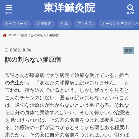
東洋鍼灸院
menu
search
トップページ
治療案内
初診
アクセス
オーリングテスト
HOME
症例
訳の判らない膠原病
2022.10.06
症例
訳の判らない膠原病
常連さんが膠原病で大学病院で治療を受けている。担当
の先生から、「あなたの膠原病は訳が判りません。」と
言われ、落ち込んでいるという。しかし我々から見ると
こんなチャンスはない。医者が訳が判らないということ
は、適切な治療法がわからないという事である。それな
ら自分の身体で実験すればいい。そして何かいい治療法
を見つけられれば、その方の名前をつければ後世に残
る。治療法の一部が見つかるとそこから薬もある程度出
来るから、その薬に自分の名前をつければいい。例えば