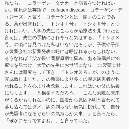
私なら、「コラーゲン・タナカ」と病名をつければい
い。膠原病は英語で「collagen disease コラーゲン・デ
ィジーズ」と言う。コラーゲンとは「膠」のことであ
る。薬が出来れば、「トシオⅠ号」「トシオⅡ号」とつ
ければいい。大学の先生にこちらが治療法を見つけたと
言えば、先生の手柄にされそうな気はする。「トシオⅩ
号」の頃には見つけた私はいないだろうが、子供や子孫
が製薬会社の新薬発表の時には呼ばれるかもしれない。
そうなれば「父が長い間膠原病で悩み、ある時偶然に治
療法を見つけ、大学の先生にお世話になり、○○製薬会社
さんには研究をして頂き、『トシオⅩ号』がこのように
完成致しました。この新薬により多くの膠原病患者が救
われることを心より祈念致します。これはいい父の供養
になります。」と挨拶するだろう。「こんな素敵な未来
がくるかもしれないのに、医者から原因不明と言われて
落ち込んではダメ。訳の判らない病気は挑戦して、自分
が先駆者になるぐらいの気持ちが大事。」と言ったら、
「確かにそうですよね。」と言っていた。