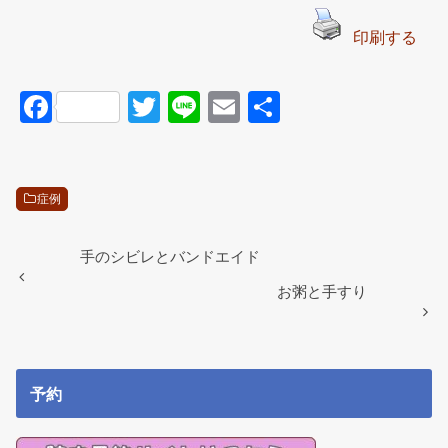
印刷する
F
T
Li
E
共
a
wi
n
m
有
c
tt
e
ail
e
er
症例
b
o
手のシビレとバンドエイド
o
お粥と手すり
k
予約