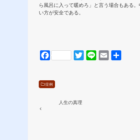
ら風呂に入って暖めろ」と言う場合もある。
い方が安全である。
F
T
Li
E
共
a
wi
n
m
有
c
tt
e
ail
e
er
症例
b
o
人生の真理
o
k