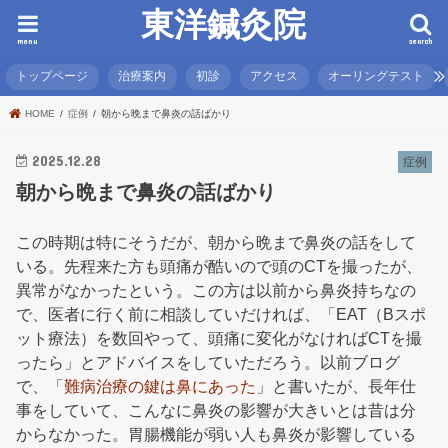
東洋鍼灸院
menu
search
トップページ
治療案内
初診
アクセス
オーリングテスト
HOME
症例
朝から晩まで鼻炎の話ばかり
2025.12.28
症例
朝から晩まで鼻炎の話ばかり
この時期は特にそうだが、朝から晩まで鼻炎の話をして
いる。先程来た方も頭痛が酷いので頭のCTを撮ったが、
異常がなかったという。この方は以前から鼻炎持ちなの
で、医者に行く前に相談していだければ、「EAT（Bスポ
ット療法）を数回やって、頭痛に変化がなければCTを撮
ったら」とアドバイスをしていただろう。以前ブログ
で、「
難病治療の鍵は鼻にあった
」と書いたが、長年仕
事をしていて、こんなに鼻炎の影響が大きいとは昔は分
からなかった。胃腸機能が弱い人も鼻炎が影響している