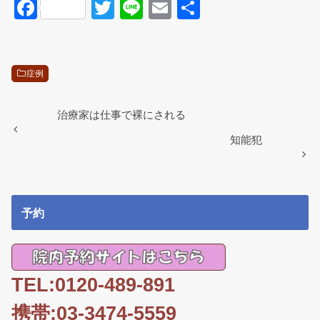
F
T
Li
E
共
a
wi
n
m
有
c
tt
e
ail
e
er
症例
b
o
治療家は仕事で裸にされる
o
知能犯
k
予約
TEL:0120-489-891
携帯:03-3474-5559