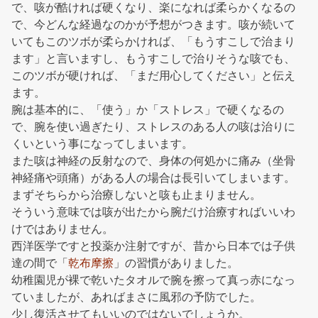
で、咳が酷ければ硬くなり、楽になれば柔らかくなるの
で、今どんな経過なのかが予想がつきます。咳が続いて
いてもこのツボが柔らかければ、「もうすこしで治まり
ます」と言いますし、もうすこしで治りそうな咳でも、
このツボが硬ければ、「まだ用心してください」と伝え
ます。
腕は基本的に、「使う」か「ストレス」で硬くなるの
で、腕を使い過ぎたり、ストレスのある人の咳は治りに
くいという事になってしまいます。
また咳は神経の反射なので、身体の何処かに痛み（坐骨
神経痛や頭痛）がある人の場合は長引いてしまいます。
まずそちらから治療しないと咳も止まりません。
そういう意味では咳が出たから腕だけ治療すればいいわ
けではありません。
西洋医学ですと投薬か注射ですが、昔から日本では子供
達の間で「
乾布摩擦
」の習慣がありました。
幼稚園児が裸で乾いたタオルで腕を擦って真っ赤になっ
ていましたが、あればまさに風邪の予防でした。
少し復活させてもいいのではないでしょうか。