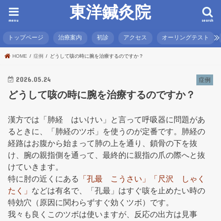
東洋鍼灸院
menu
search
トップページ
治療案内
初診
アクセス
オーリングテスト
HOME
症例
どうして咳の時に腕を治療するのですか？
2026.05.24
症例
どうして咳の時に腕を治療するのですか？
漢方では「肺経 はいけい」と言って呼吸器に問題があ
るときに、「肺経のツボ」を使うのが定番です。肺経の
経路はお腹から始まって肺の上を通り、鎖骨の下を抜
け、腕の親指側を通って、最終的に親指の爪の際へと抜
けていきます。
特に肘の近くにある
「孔最 こうさい」「尺沢 しゃく
たく」
などは有名で、「孔最」はすぐ咳を止めたい時の
特効穴（原因に関わらずすぐ効くツボ）です。
我々も良くこのツボは使いますが、反応の出方は見事