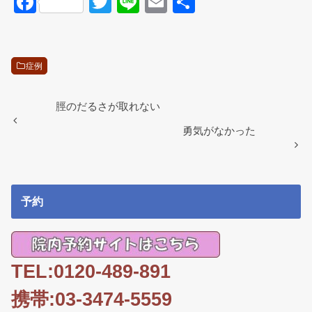
F
T
Li
E
共
a
wi
n
m
有
c
tt
e
ail
e
er
症例
b
o
脛のだるさが取れない
o
勇気がなかった
k
予約
TEL:0120-489-891
携帯:03-3474-5559